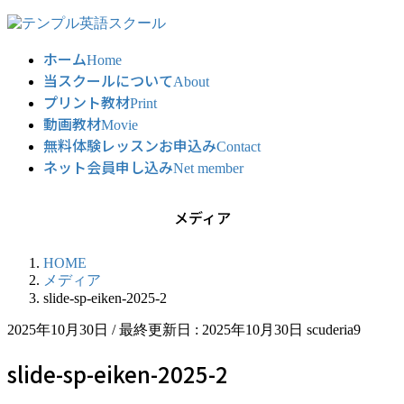
コ
ナ
ン
ビ
ホーム
テ
ゲ
Home
当スクールについて
ン
ー
About
ツ
シ
プリント教材
Print
に
ョ
動画教材
Movie
移
ン
無料体験レッスンお申込み
Contact
動
に
ネット会員申し込み
Net member
移
動
メディア
HOME
メディア
slide-sp-eiken-2025-2
2025年10月30日
/ 最終更新日 :
2025年10月30日
scuderia9
slide-sp-eiken-2025-2