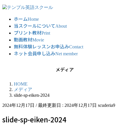
コ
ナ
ン
ビ
ホーム
テ
ゲ
Home
当スクールについて
ン
ー
About
ツ
シ
プリント教材
Print
に
ョ
動画教材
Movie
移
ン
無料体験レッスンお申込み
Contact
動
に
ネット会員申し込み
Net member
移
動
メディア
HOME
メディア
slide-sp-eiken-2024
2024年12月17日
/ 最終更新日 :
2024年12月17日
scuderia9
slide-sp-eiken-2024