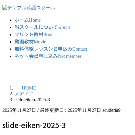
コ
ナ
ン
ビ
ホーム
テ
ゲ
Home
当スクールについて
ン
ー
About
ツ
シ
プリント教材
Print
に
ョ
動画教材
Movie
移
ン
無料体験レッスンお申込み
Contact
動
に
ネット会員申し込み
Net member
移
動
HOME
メディア
slide-eiken-2025-3
2025年11月27日
/ 最終更新日 :
2025年11月27日
scuderia9
slide-eiken-2025-3