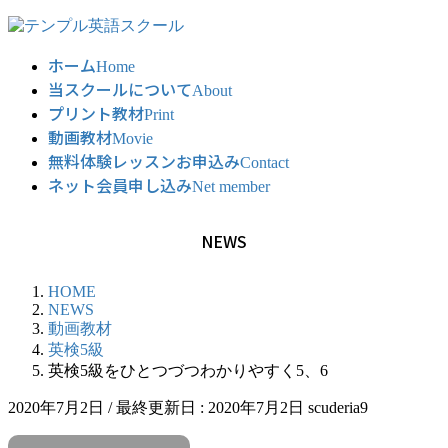
コ
ナ
ン
ビ
ホーム
テ
ゲ
Home
当スクールについて
ン
ー
About
ツ
シ
プリント教材
Print
に
ョ
動画教材
Movie
移
ン
無料体験レッスンお申込み
Contact
動
に
ネット会員申し込み
Net member
移
動
NEWS
HOME
NEWS
動画教材
英検5級
英検5級をひとつづつわかりやすく5、6
2020年7月2日
/ 最終更新日 :
2020年7月2日
scuderia9