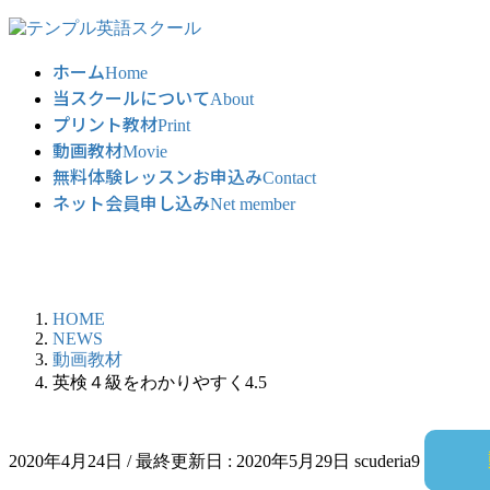
コ
ナ
ン
ビ
ホーム
テ
ゲ
Home
当スクールについて
ン
ー
About
ツ
シ
プリント教材
Print
に
ョ
動画教材
Movie
移
ン
無料体験レッスンお申込み
Contact
動
に
ネット会員申し込み
Net member
移
動
HOME
NEWS
動画教材
英検４級をわかりやすく4.5
2020年4月24日
/ 最終更新日 :
2020年5月29日
scuderia9