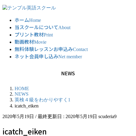
コ
ナ
ン
ビ
ホーム
テ
ゲ
Home
当スクールについて
ン
ー
About
ツ
シ
プリント教材
Print
に
ョ
動画教材
Movie
移
ン
無料体験レッスンお申込み
Contact
動
に
ネット会員申し込み
Net member
移
動
NEWS
HOME
NEWS
英検４級をわかりやすく1
icatch_eiken
2020年5月19日
/ 最終更新日 :
2020年5月19日
scuderia9
icatch_eiken