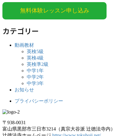
無料体験レッスン申し込み
カテゴリー
動画教材
英検5級
英検4級
英検準2級
中学1年
中学2年
中学3年
お知らせ
プライバシーポリシー
〒938-0031
富山県黒部市三日市3214（真宗大谷派 辻徳法寺内）
辻徳法寺ホームページ
https://www.tokuhoji.net/