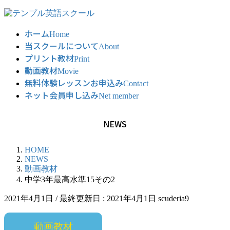
コ
ナ
ン
ビ
ホーム
テ
ゲ
Home
当スクールについて
ン
ー
About
ツ
シ
プリント教材
Print
に
ョ
動画教材
Movie
移
ン
無料体験レッスンお申込み
Contact
動
に
ネット会員申し込み
Net member
移
動
NEWS
HOME
NEWS
動画教材
中学3年最高水準15その2
2021年4月1日
/ 最終更新日 :
2021年4月1日
scuderia9
動画教材